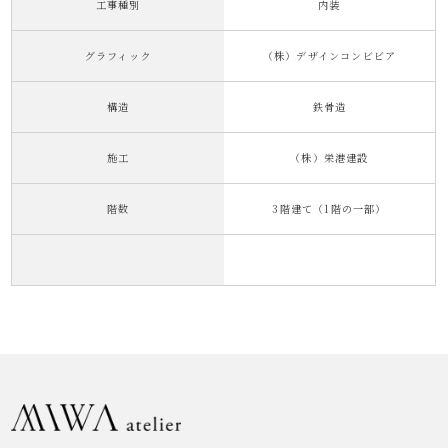
工事種別
内装
グラフィック
（株）デザインコンビビア
構造
鉄骨造
施工
（株）栄港建設
階数
3階建て（1階の一部）